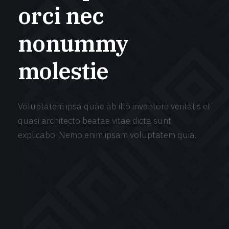
orci
nec
nonummy
molestie
Voluptatem ipsa quae ab illo inventore veritatis et
quasi architecto beatae vitae dicta sunt
explicabo. Nemo enim ipsam voluptatem quia.