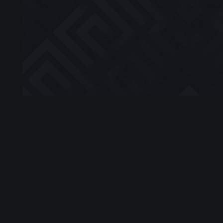
Mauris ac mauris
sed pede